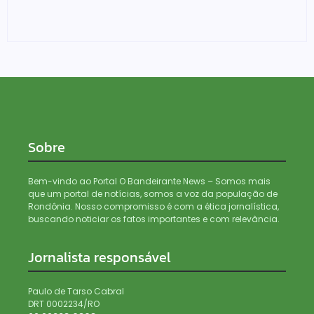
haxixe e pistola em transportadora de Ji-Paraná
06/08/2026
Sobre
Bem-vindo ao Portal O Bandeirante News – Somos mais
que um portal de notícias, somos a voz da população de
Rondônia. Nosso compromisso é com a ética jornalística,
buscando noticiar os fatos importantes e com relevância.
Jornalista responsável
Paulo de Tarso Cabral
DRT 0002234/RO