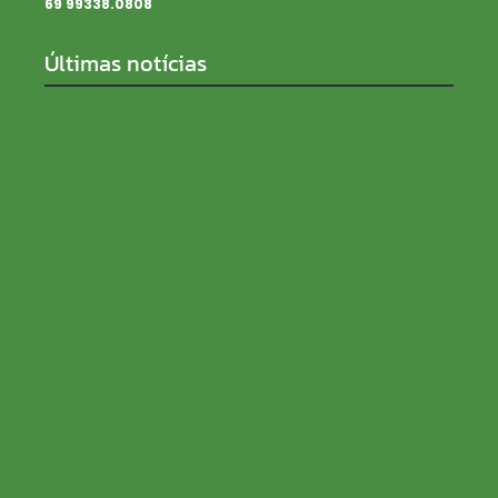
69 99338.0808
Últimas notícias
SENAR Rondônia recebe inscrições para processo
seletivo com salários de até R$ 5 mil
08/08/2026