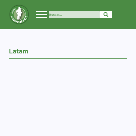
Latam
Geral
Passageiros começam a
pousar e decolar da Base
Aérea de Canoas
28/05/2024
-
No Comments
Latam inaugura rotas diárias em terminal alternativo
na Grande Porto Alegre Após quase um mês do
fechamento do Aeroporto Internacional Salgado