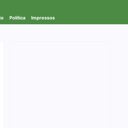
te
Política
Impressos
Denarc e Receita Federal apreendem 12 kg
de skunk, haxixe e pistola em transportadora
de Ji-Paraná