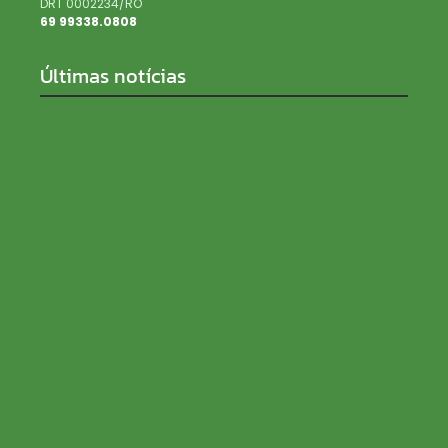
DRT 0002234/RO
69 99338.0808
Últimas notícias
SENAR Rondônia recebe inscrições para processo
seletivo com salários de até R$ 5 mil