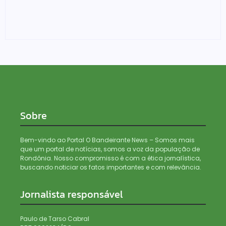
Denarc e Receita Federal apreendem 12 kg de skunk,
haxixe e pistola em transportadora de Ji-Paraná
06/08/2026
Sobre
Bem-vindo ao Portal O Bandeirante News – Somos mais
que um portal de notícias, somos a voz da população de
Rondônia. Nosso compromisso é com a ética jornalística,
buscando noticiar os fatos importantes e com relevância.
Jornalista responsável
Paulo de Tarso Cabral