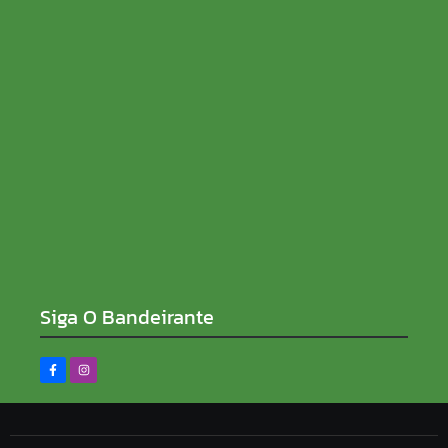
08/08/2026
Sem rabo preso e de ficha limpa, Sílvia Cristina
reforça compromisso contra a corrupção
08/08/2026
Siga O Bandeirante