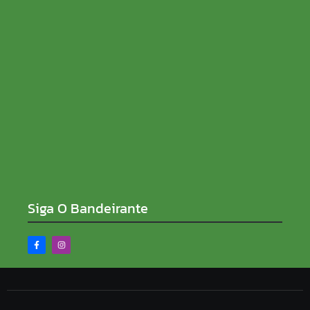
Sem rabo preso e de ficha limpa, Sílvia Cristina
reforça compromisso contra a corrupção
08/08/2026
Siga O Bandeirante