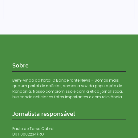
Denarc e Receita Federal apreendem 12 kg de skunk,
haxixe e pistola em transportadora de Ji-Paraná
06/08/2026
Sobre
Bem-vindo ao Portal O Bandeirante News – Somos mais
que um portal de notícias, somos a voz da população de
Rondônia. Nosso compromisso é com a ética jornalística,
buscando noticiar os fatos importantes e com relevância.
Jornalista responsável
Paulo de Tarso Cabral
DRT 0002234/RO