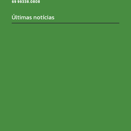
69 99338.0808
Últimas notícias
SENAR Rondônia recebe inscrições para processo
seletivo com salários de até R$ 5 mil
08/08/2026