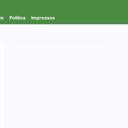
te
Política
Impressos
Prefeitura de Porto Velho convoca 51
professores aprovados em processo seletivo
para reforçar a rede municipal de ensino