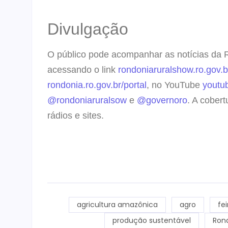
Divulgação
O público pode acompanhar as notícias da Ro
acessando o link
rondoniaruralshow.ro.gov.b
rondonia.ro.gov.br/portal
, no YouTube
youtu
@rondoniaruralsow
e
@governoro
. A cobert
rádios e sites.
agricultura amazônica
agro
fe
produção sustentável
Rond