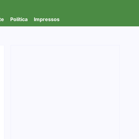
te
Política
Impressos
PF apreende R$ 2 milhões em investigação
de lavagem de capitais em Porto Velho/RO
04/08/2026