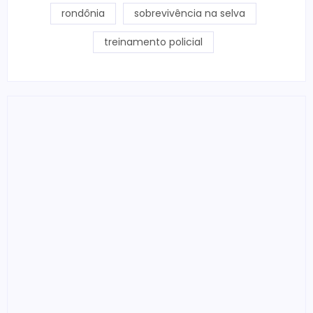
rondônia
sobrevivência na selva
treinamento policial
Refis 2026 segue até final do ano e amplia
oportunidade para regularização fiscal
06/08/2026